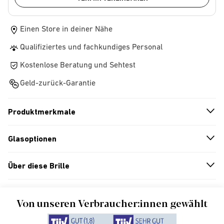
Einen Store in deiner Nähe
Qualifiziertes und fachkundiges Personal
Kostenlose Beratung und Sehtest
Geld-zurück-Garantie
Produktmerkmale
n
A
r
r
o
w
i
c
o
Glasoptionen
n
A
r
r
o
w
i
c
o
Über diese Brille
n
A
r
r
o
w
i
c
o
Von unseren Verbraucher:innen gewählt