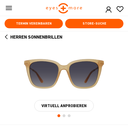
Skip
to
main
content
TERMIN VEREINBAREN
STORE-SUCHE
HERREN SONNENBRILLEN
ARROW
BACK
VIRTUELL ANPROBIEREN