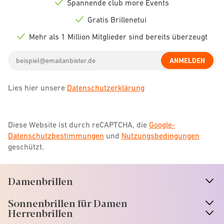
Spannende club more Events
Check
icon
Gratis Brillenetui
Check
icon
Mehr als 1 Million Mitglieder sind bereits überzeugt
Check
icon
Email
ANMELDEN
address
Lies hier unsere
Datenschutzerklärung
Diese Website ist durch reCAPTCHA, die
Google-
Datenschutzbestimmungen
und
Nutzungsbedingungen
geschützt.
Damenbrillen
n
A
r
r
o
w
i
c
o
Sonnenbrillen für Damen
n
A
r
r
o
w
i
c
o
Herrenbrillen