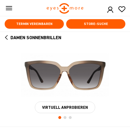
Skip
to
main
content
TERMIN VEREINBAREN
STORE-SUCHE
DAMEN SONNENBRILLEN
ARROW
BACK
VIRTUELL ANPROBIEREN