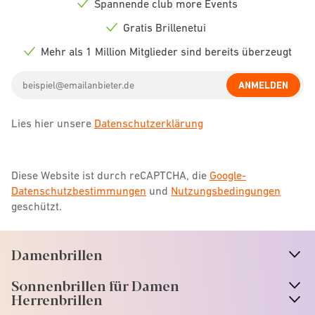
Spannende club more Events
Check
icon
Gratis Brillenetui
Check
icon
Mehr als 1 Million Mitglieder sind bereits überzeugt
Check
icon
Email
ANMELDEN
address
Lies hier unsere
Datenschutzerklärung
Diese Website ist durch reCAPTCHA, die
Google-
Datenschutzbestimmungen
und
Nutzungsbedingungen
geschützt.
Damenbrillen
n
A
r
r
o
w
i
c
o
Sonnenbrillen für Damen
n
A
r
r
o
w
i
c
o
Herrenbrillen