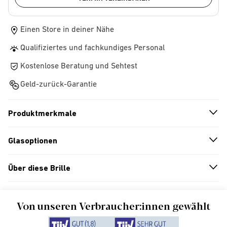
Einen Store in deiner Nähe
Qualifiziertes und fachkundiges Personal
Kostenlose Beratung und Sehtest
Geld-zurück-Garantie
Produktmerkmale
n
A
r
r
o
w
i
c
o
Glasoptionen
n
A
r
r
o
w
i
c
o
Über diese Brille
n
A
r
r
o
w
i
c
o
Von unseren Verbraucher:innen gewählt