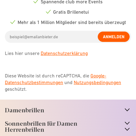
Spannende club more Events
Check
icon
Gratis Brillenetui
Check
icon
Mehr als 1 Million Mitglieder sind bereits überzeugt
Check
icon
Email
ANMELDEN
address
Lies hier unsere
Datenschutzerklärung
Diese Website ist durch reCAPTCHA, die
Google-
Datenschutzbestimmungen
und
Nutzungsbedingungen
geschützt.
Damenbrillen
n
A
r
r
o
w
i
c
o
Sonnenbrillen für Damen
n
A
r
r
o
w
i
c
o
Herrenbrillen