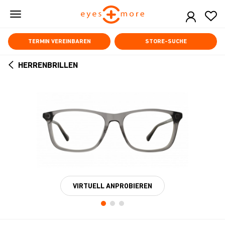
Skip
to
main
content
TERMIN VEREINBAREN
STORE-SUCHE
HERRENBRILLEN
ARROW
BACK
VIRTUELL ANPROBIEREN