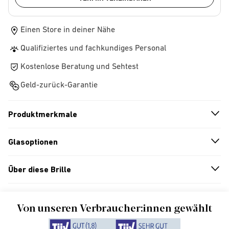
Einen Store in deiner Nähe
Qualifiziertes und fachkundiges Personal
Kostenlose Beratung und Sehtest
Geld-zurück-Garantie
Produktmerkmale
n
A
r
r
o
w
i
c
o
Glasoptionen
n
A
r
r
o
w
i
c
o
Über diese Brille
n
A
r
r
o
w
i
c
o
Von unseren Verbraucher:innen gewählt