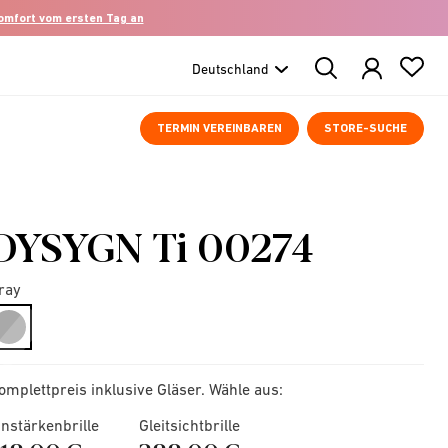
komfort vom ersten Tag an
Search
Products
TERMIN VEREINBAREN
STORE-SUCHE
DYSYGN Ti 00274
ray
selected
omplettpreis inklusive Gläser. Wähle aus:
instärkenbrille
Gleitsichtbrille