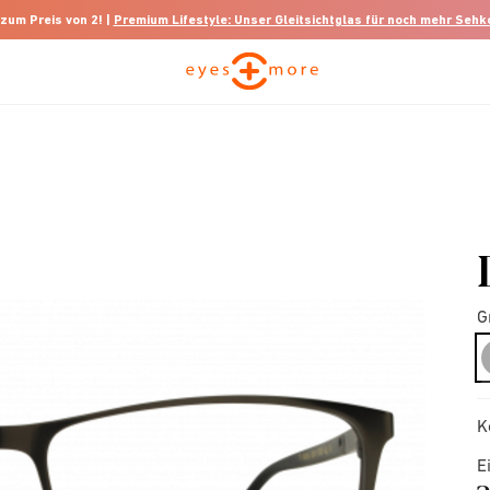
 zum Preis von 2! |
Premium Lifestyle: Unser Gleitsichtglas für noch mehr Seh
G
K
E