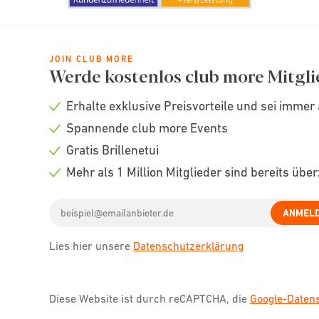
JOIN CLUB MORE
Werde kostenlos club more Mitgli
Erhalte exklusive Preisvorteile und sei immer 
Check
Spannende club more Events
icon
Check
Gratis Brillenetui
icon
Check
Mehr als 1 Million Mitglieder sind bereits übe
icon
Check
Email
icon
ANMEL
address
Lies hier unsere
Datenschutzerklärung
Diese Website ist durch reCAPTCHA, die
Google-Date