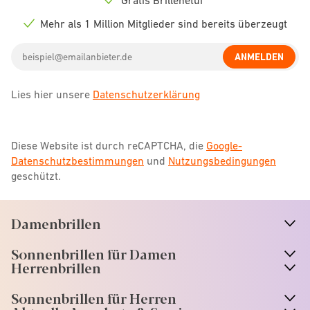
Check
icon
Mehr als 1 Million Mitglieder sind bereits überzeugt
Check
icon
Email
ANMELDEN
address
Lies hier unsere
Datenschutzerklärung
Diese Website ist durch reCAPTCHA, die
Google-
Datenschutzbestimmungen
und
Nutzungsbedingungen
geschützt.
Damenbrillen
n
A
r
r
o
w
i
c
o
Sonnenbrillen für Damen
n
A
r
r
o
w
i
c
o
Herrenbrillen
Sonnenbrillen für Herren