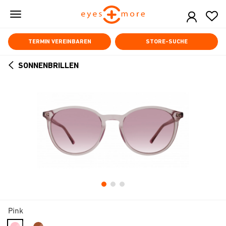
Skip
to
main
content
TERMIN VEREINBAREN
STORE-SUCHE
SONNENBRILLEN
ARROW
BACK
Pink