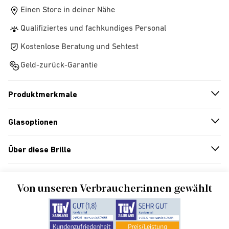
Einen Store in deiner Nähe
Qualifiziertes und fachkundiges Personal
Kostenlose Beratung und Sehtest
Geld-zurück-Garantie
Produktmerkmale
n
A
r
r
o
w
i
c
o
Glasoptionen
n
A
r
r
o
w
i
c
o
Über diese Brille
n
A
r
r
o
w
i
c
o
Von unseren Verbraucher:innen gewählt