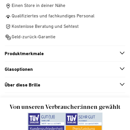
Einen Store in deiner Nähe
Qualifiziertes und fachkundiges Personal
Kostenlose Beratung und Sehtest
Geld-zurück-Garantie
Produktmerkmale
n
A
r
r
o
w
i
c
o
Glasoptionen
n
A
r
r
o
w
i
c
o
Über diese Brille
n
A
r
r
o
w
i
c
o
Von unseren Verbraucher:innen gewählt