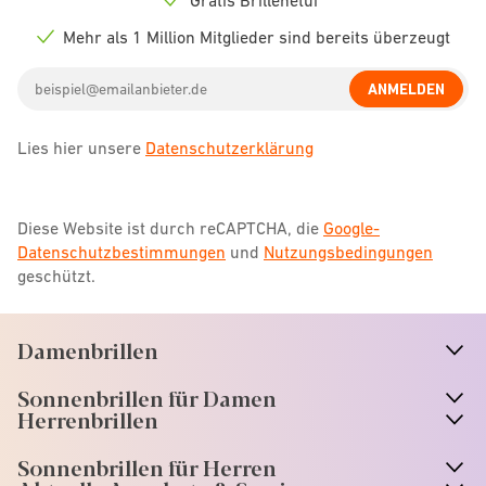
Check
icon
Mehr als 1 Million Mitglieder sind bereits überzeugt
Check
icon
Email
ANMELDEN
address
Lies hier unsere
Datenschutzerklärung
Diese Website ist durch reCAPTCHA, die
Google-
Datenschutzbestimmungen
und
Nutzungsbedingungen
geschützt.
Damenbrillen
n
A
r
r
o
w
i
c
o
Sonnenbrillen für Damen
n
A
r
r
o
w
i
c
o
Herrenbrillen
Sonnenbrillen für Herren