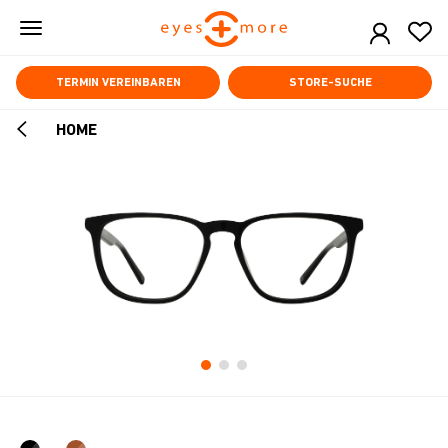
Skip
to
main
content
TERMIN VEREINBAREN
STORE-SUCHE
HOME
ARROW
BACK