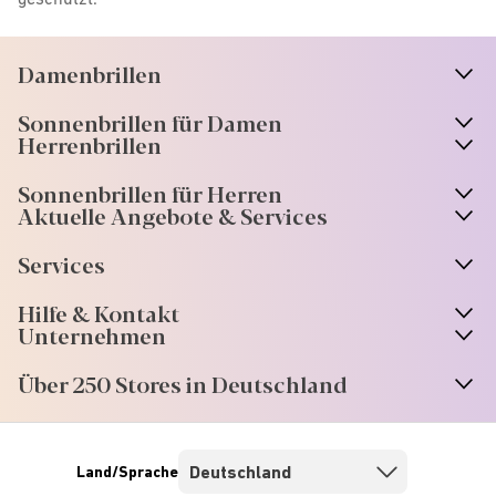
Damenbrillen
n
A
r
r
o
w
i
c
o
Sonnenbrillen für Damen
n
A
r
r
o
w
i
c
o
Herrenbrillen
Sonnenbrillen für Herren
Aktuelle Angebote & Services
Services
Hilfe & Kontakt
Unternehmen
Über 250 Stores in Deutschland
Land/Sprache