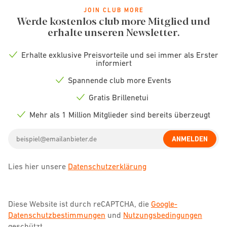
JOIN CLUB MORE
Werde kostenlos club more Mitglied und
erhalte unseren Newsletter.
Erhalte exklusive Preisvorteile und sei immer als Erster
Check
informiert
icon
Spannende club more Events
Check
icon
Gratis Brillenetui
Check
icon
Mehr als 1 Million Mitglieder sind bereits überzeugt
Check
icon
Email
ANMELDEN
address
Lies hier unsere
Datenschutzerklärung
Diese Website ist durch reCAPTCHA, die
Google-
Datenschutzbestimmungen
und
Nutzungsbedingungen
geschützt.