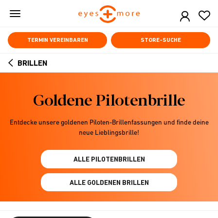
Skip
to
main
content
TERMIN VEREINBAREN
STORE-SUCHE
BRILLEN
ARROW
BACK
Goldene Pilotenbrille
Entdecke unsere goldenen Piloten-Brillenfassungen und finde deine
neue Lieblingsbrille!
ALLE PILOTENBRILLEN
ALLE GOLDENEN BRILLEN