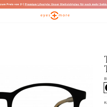
 zum Preis von 2! |
Premium Lifestyle: Unser Gleitsichtglas für noch mehr Seh
B
K