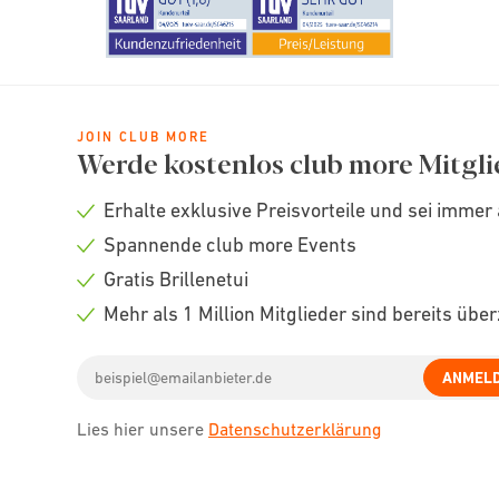
JOIN CLUB MORE
Werde kostenlos club more Mitgli
Erhalte exklusive Preisvorteile und sei immer 
Check
Spannende club more Events
icon
Check
Gratis Brillenetui
icon
Check
Mehr als 1 Million Mitglieder sind bereits übe
icon
Check
Email
icon
ANMEL
address
Lies hier unsere
Datenschutzerklärung