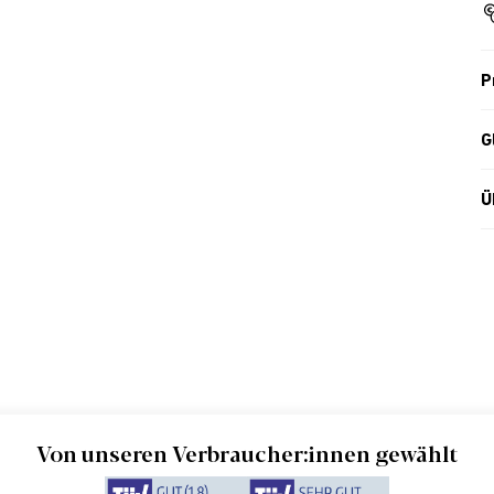
P
G
Ü
Von unseren Verbraucher:innen gewählt