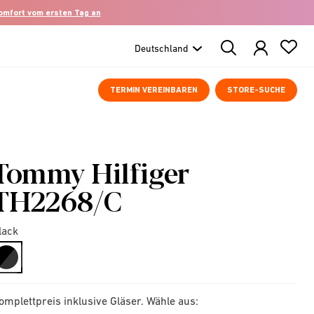
komfort vom ersten Tag an
Search
Products
TERMIN VEREINBAREN
STORE-SUCHE
Tommy Hilfiger
TH2268/C
lack
selected
omplettpreis inklusive Gläser. Wähle aus: