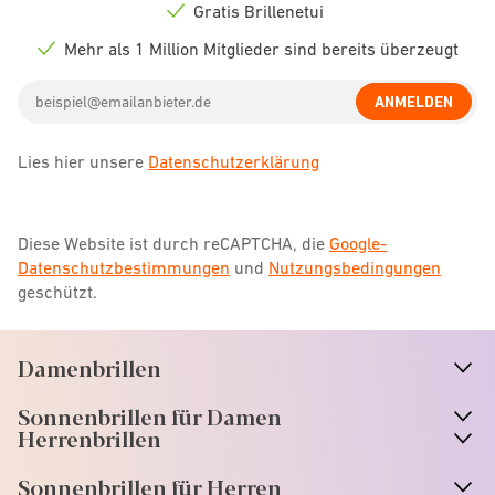
icon
Gratis Brillenetui
Check
icon
Mehr als 1 Million Mitglieder sind bereits überzeugt
Check
icon
Email
ANMELDEN
address
Lies hier unsere
Datenschutzerklärung
Diese Website ist durch reCAPTCHA, die
Google-
Datenschutzbestimmungen
und
Nutzungsbedingungen
geschützt.
Damenbrillen
n
A
r
r
o
w
i
c
o
Sonnenbrillen für Damen
n
A
r
r
o
w
i
c
o
Herrenbrillen
Sonnenbrillen für Herren