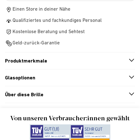
Einen Store in deiner Nähe
Qualifiziertes und fachkundiges Personal
Kostenlose Beratung und Sehtest
Geld-zurück-Garantie
Produktmerkmale
n
A
r
r
o
w
i
c
o
Glasoptionen
n
A
r
r
o
w
i
c
o
Über diese Brille
n
A
r
r
o
w
i
c
o
Von unseren Verbraucher:innen gewählt