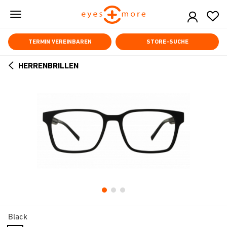
Skip
to
main
content
TERMIN VEREINBAREN
STORE-SUCHE
HERRENBRILLEN
ARROW
BACK
Black