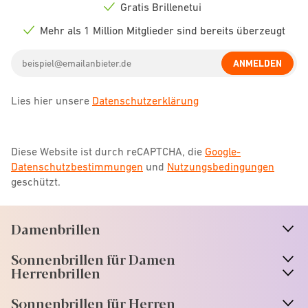
icon
Gratis Brillenetui
Check
icon
Mehr als 1 Million Mitglieder sind bereits überzeugt
Check
icon
Email
ANMELDEN
address
Lies hier unsere
Datenschutzerklärung
Diese Website ist durch reCAPTCHA, die
Google-
Datenschutzbestimmungen
und
Nutzungsbedingungen
geschützt.
Damenbrillen
n
A
r
r
o
w
i
c
o
Sonnenbrillen für Damen
n
A
r
r
o
w
i
c
o
Herrenbrillen
Sonnenbrillen für Herren