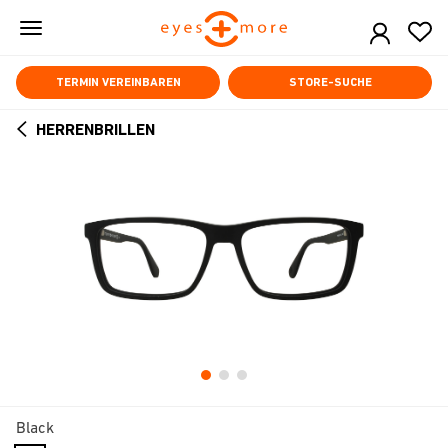
Skip
to
main
content
TERMIN VEREINBAREN
STORE-SUCHE
HERRENBRILLEN
ARROW
BACK
Black