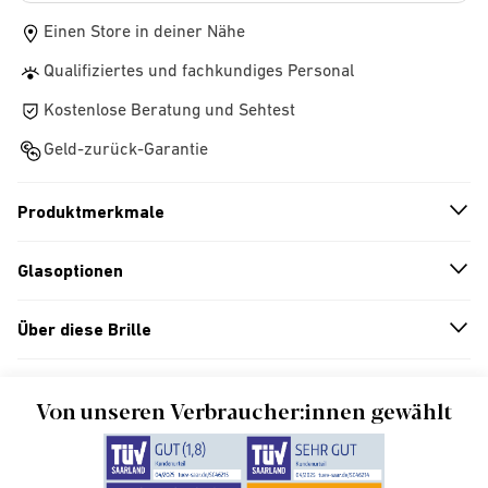
Einen Store in deiner Nähe
Qualifiziertes und fachkundiges Personal
Kostenlose Beratung und Sehtest
Geld-zurück-Garantie
Produktmerkmale
n
A
r
r
o
w
i
c
o
Glasoptionen
n
A
r
r
o
w
i
c
o
Über diese Brille
n
A
r
r
o
w
i
c
o
Von unseren Verbraucher:innen gewählt