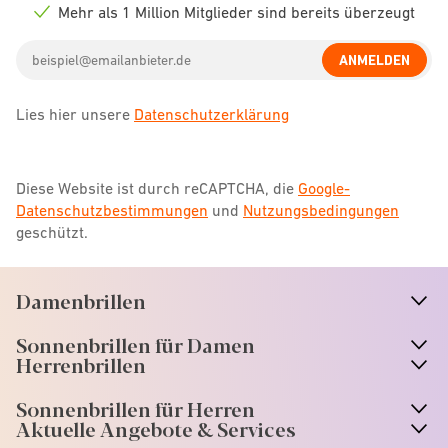
icon
Mehr als 1 Million Mitglieder sind bereits überzeugt
Check
icon
Email
ANMELDEN
address
Lies hier unsere
Datenschutzerklärung
Diese Website ist durch reCAPTCHA, die
Google-
Datenschutzbestimmungen
und
Nutzungsbedingungen
geschützt.
Damenbrillen
n
A
r
r
o
w
i
c
o
Sonnenbrillen für Damen
n
A
r
r
o
w
i
c
o
Herrenbrillen
Sonnenbrillen für Herren
Aktuelle Angebote & Services