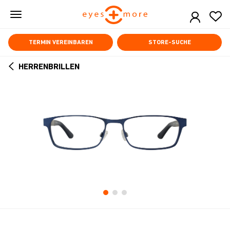
Skip
to
main
content
TERMIN VEREINBAREN
STORE-SUCHE
HERRENBRILLEN
ARROW
BACK