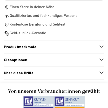
Einen Store in deiner Nähe
Qualifiziertes und fachkundiges Personal
Kostenlose Beratung und Sehtest
Geld-zurück-Garantie
Produktmerkmale
n
A
r
r
o
w
i
c
o
Glasoptionen
n
A
r
r
o
w
i
c
o
Über diese Brille
n
A
r
r
o
w
i
c
o
Von unseren Verbraucher:innen gewählt