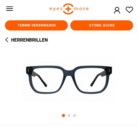
Skip
to
main
content
TERMIN VEREINBAREN
STORE-SUCHE
HERRENBRILLEN
ARROW
BACK