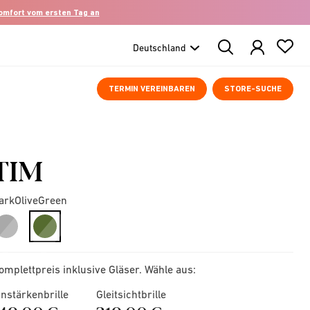
komfort vom ersten Tag an
Search
Products
TERMIN VEREINBAREN
STORE-SUCHE
TIM
arkOliveGreen
selected
omplettpreis inklusive Gläser. Wähle aus:
instärkenbrille
Gleitsichtbrille