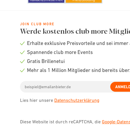
JOIN CLUB MORE
Werde kostenlos club more Mitgli
Erhalte exklusive Preisvorteile und sei immer 
Check
Spannende club more Events
icon
Check
Gratis Brillenetui
icon
Check
Mehr als 1 Million Mitglieder sind bereits übe
icon
Check
Email
icon
ANMEL
address
Lies hier unsere
Datenschutzerklärung
Diese Website ist durch reCAPTCHA, die
Google-Date