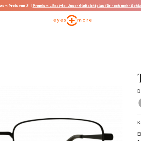
 zum Preis von 2! |
Premium Lifestyle: Unser Gleitsichtglas für noch mehr Seh
D
K
E