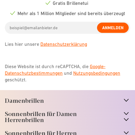
icon
Gratis Brillenetui
Check
icon
Mehr als 1 Million Mitglieder sind bereits überzeugt
Check
icon
Email
ANMELDEN
address
Lies hier unsere
Datenschutzerklärung
Diese Website ist durch reCAPTCHA, die
Google-
Datenschutzbestimmungen
und
Nutzungsbedingungen
geschützt.
Damenbrillen
n
A
r
r
o
w
i
c
o
Sonnenbrillen für Damen
n
A
r
r
o
w
i
c
o
Herrenbrillen
Sonnenbrillen für Herren