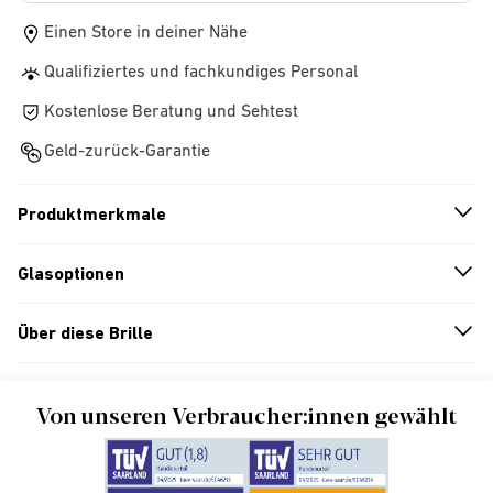
Einen Store in deiner Nähe
Qualifiziertes und fachkundiges Personal
Kostenlose Beratung und Sehtest
Geld-zurück-Garantie
Produktmerkmale
n
A
r
r
o
w
i
c
o
Glasoptionen
n
A
r
r
o
w
i
c
o
Über diese Brille
n
A
r
r
o
w
i
c
o
Von unseren Verbraucher:innen gewählt