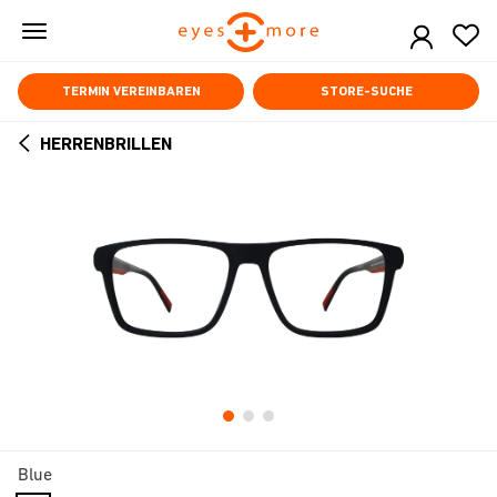
Skip
to
main
content
TERMIN VEREINBAREN
STORE-SUCHE
HERRENBRILLEN
ARROW
BACK
Blue