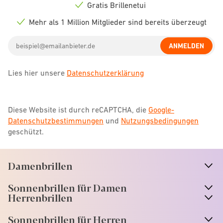
icon
Gratis Brillenetui
Check
icon
Mehr als 1 Million Mitglieder sind bereits überzeugt
Check
icon
Email
ANMELDEN
address
Lies hier unsere
Datenschutzerklärung
Diese Website ist durch reCAPTCHA, die
Google-
Datenschutzbestimmungen
und
Nutzungsbedingungen
geschützt.
Damenbrillen
n
A
r
r
o
w
i
c
o
Sonnenbrillen für Damen
n
A
r
r
o
w
i
c
o
Herrenbrillen
Sonnenbrillen für Herren