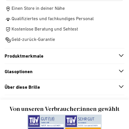
Einen Store in deiner Nähe
Qualifiziertes und fachkundiges Personal
Kostenlose Beratung und Sehtest
Geld-zurück-Garantie
Produktmerkmale
n
A
r
r
o
w
i
c
o
Glasoptionen
n
A
r
r
o
w
i
c
o
Über diese Brille
n
A
r
r
o
w
i
c
o
Von unseren Verbraucher:innen gewählt