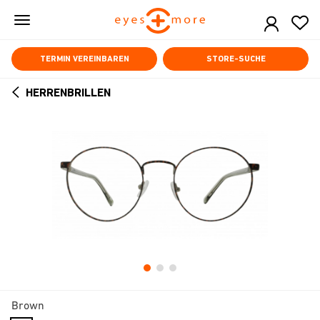
Skip
to
main
content
TERMIN VEREINBAREN
STORE-SUCHE
HERRENBRILLEN
ARROW
BACK
Brown