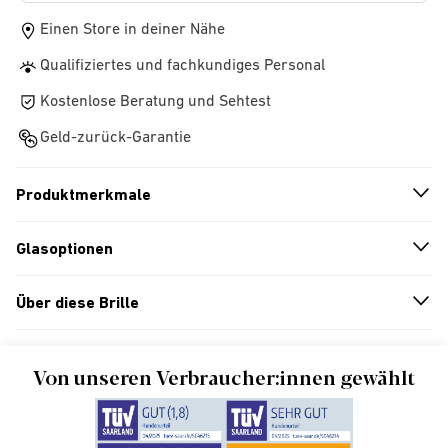
Einen Store in deiner Nähe
Qualifiziertes und fachkundiges Personal
Kostenlose Beratung und Sehtest
Geld-zurück-Garantie
Produktmerkmale
n
A
r
r
o
w
i
c
o
Glasoptionen
n
A
r
r
o
w
i
c
o
Über diese Brille
n
A
r
r
o
w
i
c
o
Von unseren Verbraucher:innen gewählt