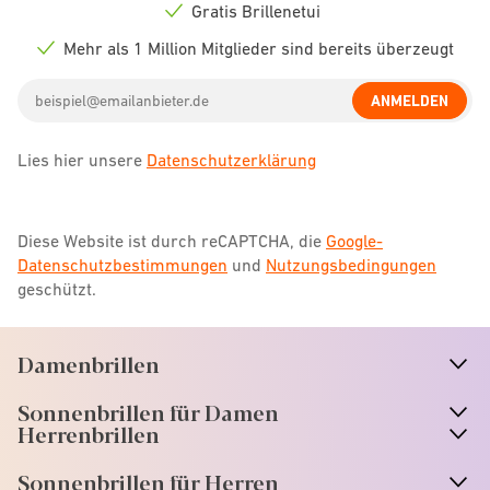
icon
Gratis Brillenetui
Check
icon
Mehr als 1 Million Mitglieder sind bereits überzeugt
Check
icon
Email
ANMELDEN
address
Lies hier unsere
Datenschutzerklärung
Diese Website ist durch reCAPTCHA, die
Google-
Datenschutzbestimmungen
und
Nutzungsbedingungen
geschützt.
Damenbrillen
n
A
r
r
o
w
i
c
o
Sonnenbrillen für Damen
n
A
r
r
o
w
i
c
o
Herrenbrillen
Sonnenbrillen für Herren