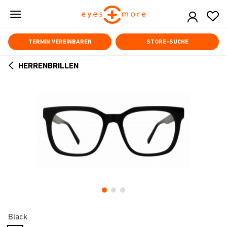
Skip
to
main
content
TERMIN VEREINBAREN
STORE-SUCHE
HERRENBRILLEN
ARROW
BACK
Black