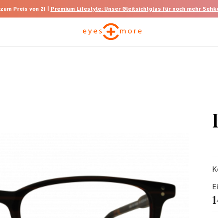
 zum Preis von 2! |
Premium Lifestyle: Unser Gleitsichtglas für noch mehr Seh
K
E