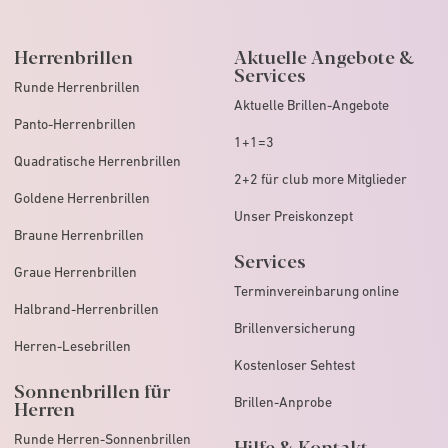
Herrenbrillen
Aktuelle Angebote &
Services
Runde Herrenbrillen
Aktuelle Brillen-Angebote
Panto-Herrenbrillen
1+1=3
Quadratische Herrenbrillen
2+2 für club more Mitglieder
Goldene Herrenbrillen
Unser Preiskonzept
Braune Herrenbrillen
Services
Graue Herrenbrillen
Terminvereinbarung online
Halbrand-Herrenbrillen
Brillenversicherung
Herren-Lesebrillen
Kostenloser Sehtest
Sonnenbrillen für
Brillen-Anprobe
Herren
Runde Herren-Sonnenbrillen
Hilfe & Kontakt