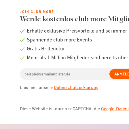
JOIN CLUB MORE
Werde kostenlos club more Mitgli
Erhalte exklusive Preisvorteile und sei immer 
Check
Spannende club more Events
icon
Check
Gratis Brillenetui
icon
Check
Mehr als 1 Million Mitglieder sind bereits übe
icon
Check
Email
icon
ANMEL
address
Lies hier unsere
Datenschutzerklärung
Diese Website ist durch reCAPTCHA, die
Google-Date