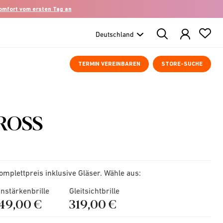
komfort vom ersten Tag an
Search
Products
TERMIN VEREINBAREN
STORE-SUCHE
ROSS
omplettpreis inklusive Gläser. Wähle aus:
instärkenbrille
Gleitsichtbrille
149,00 €
319,00 €