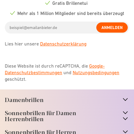
icon
Gratis Brillenetui
Check
icon
Mehr als 1 Million Mitglieder sind bereits überzeugt
Check
icon
Email
ANMELDEN
address
Lies hier unsere
Datenschutzerklärung
Diese Website ist durch reCAPTCHA, die
Google-
Datenschutzbestimmungen
und
Nutzungsbedingungen
geschützt.
Damenbrillen
n
A
r
r
o
w
i
c
o
Sonnenbrillen für Damen
n
A
r
r
o
w
i
c
o
Herrenbrillen
Sonnenbrillen für Herren