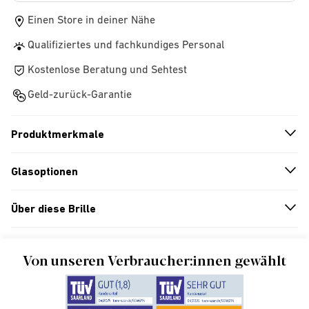
Einen Store in deiner Nähe
Qualifiziertes und fachkundiges Personal
Kostenlose Beratung und Sehtest
Geld-zurück-Garantie
Produktmerkmale
n
A
r
r
o
w
i
c
o
Glasoptionen
n
A
r
r
o
w
i
c
o
Über diese Brille
n
A
r
r
o
w
i
c
o
Von unseren Verbraucher:innen gewählt