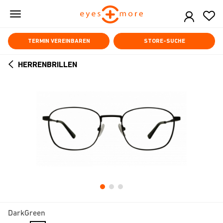
Skip
to
main
content
TERMIN VEREINBAREN
STORE-SUCHE
HERRENBRILLEN
ARROW
BACK
DarkGreen