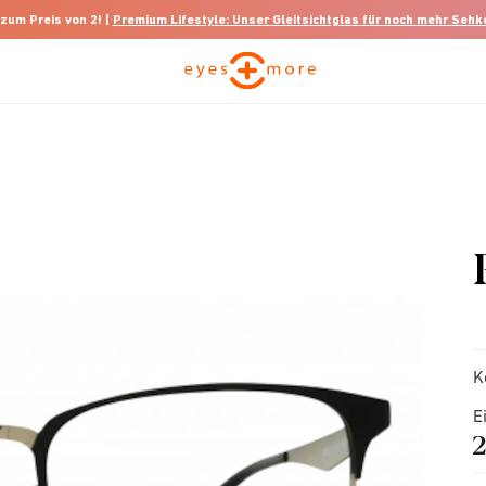
 zum Preis von 2! |
Premium Lifestyle: Unser Gleitsichtglas für noch mehr Seh
K
E