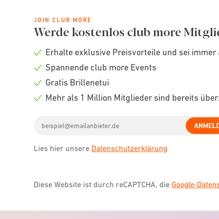
JOIN CLUB MORE
Werde kostenlos club more Mitgli
Erhalte exklusive Preisvorteile und sei immer 
Check
Spannende club more Events
icon
Check
Gratis Brillenetui
icon
Check
Mehr als 1 Million Mitglieder sind bereits übe
icon
Check
Email
icon
ANMEL
address
Lies hier unsere
Datenschutzerklärung
Diese Website ist durch reCAPTCHA, die
Google-Date