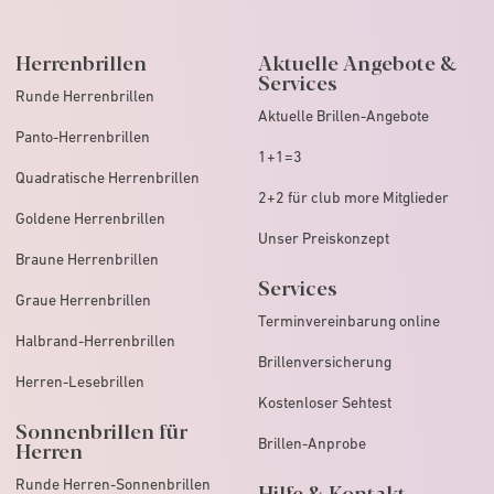
Herrenbrillen
Aktuelle Angebote &
Services
Runde Herrenbrillen
Aktuelle Brillen-Angebote
Panto-Herrenbrillen
1+1=3
Quadratische Herrenbrillen
2+2 für club more Mitglieder
Goldene Herrenbrillen
Unser Preiskonzept
Braune Herrenbrillen
Services
Graue Herrenbrillen
Terminvereinbarung online
Halbrand-Herrenbrillen
Brillenversicherung
Herren-Lesebrillen
Kostenloser Sehtest
Sonnenbrillen für
Brillen-Anprobe
Herren
Runde Herren-Sonnenbrillen
Hilfe & Kontakt