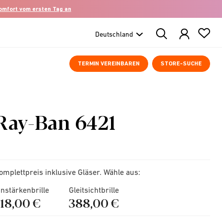
komfort vom ersten Tag an
Search
Products
TERMIN VEREINBAREN
STORE-SUCHE
Ray-Ban 6421
omplettpreis inklusive Gläser. Wähle aus:
instärkenbrille
Gleitsichtbrille
218,00 €
388,00 €