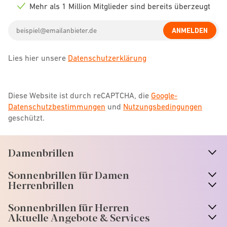
icon
Mehr als 1 Million Mitglieder sind bereits überzeugt
Check
icon
Email
ANMELDEN
address
Lies hier unsere
Datenschutzerklärung
Diese Website ist durch reCAPTCHA, die
Google-
Datenschutzbestimmungen
und
Nutzungsbedingungen
geschützt.
Damenbrillen
n
A
r
r
o
w
i
c
o
Sonnenbrillen für Damen
n
A
r
r
o
w
i
c
o
Herrenbrillen
Sonnenbrillen für Herren
Aktuelle Angebote & Services