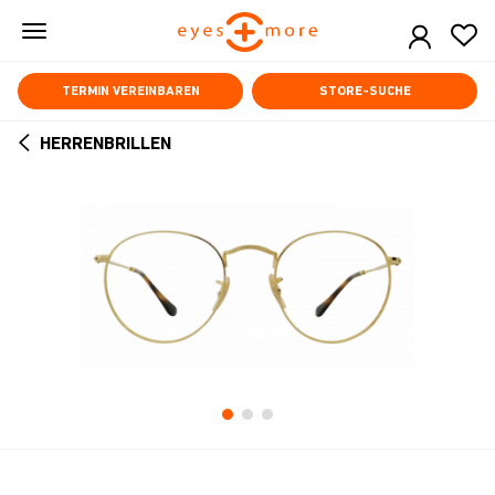
Skip
to
main
content
TERMIN VEREINBAREN
STORE-SUCHE
HERRENBRILLEN
ARROW
BACK