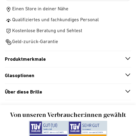
Einen Store in deiner Nähe
Qualifiziertes und fachkundiges Personal
Kostenlose Beratung und Sehtest
Geld-zurück-Garantie
Produktmerkmale
n
A
r
r
o
w
i
c
o
Glasoptionen
n
A
r
r
o
w
i
c
o
Über diese Brille
n
A
r
r
o
w
i
c
o
Von unseren Verbraucher:innen gewählt