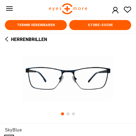
Skip
to
main
content
TERMIN VEREINBAREN
STORE-SUCHE
HERRENBRILLEN
ARROW
BACK
SkyBlue