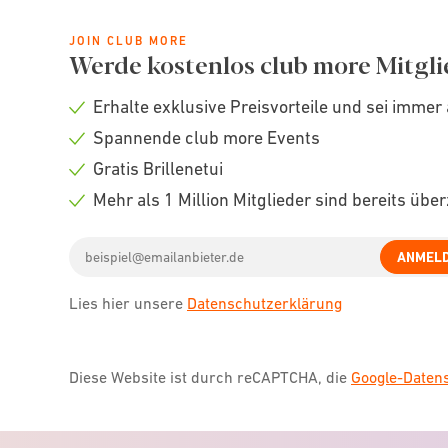
JOIN CLUB MORE
Werde kostenlos club more Mitgli
Erhalte exklusive Preisvorteile und sei immer 
Check
Spannende club more Events
icon
Check
Gratis Brillenetui
icon
Check
Mehr als 1 Million Mitglieder sind bereits übe
icon
Check
Email
icon
ANMEL
address
Lies hier unsere
Datenschutzerklärung
Diese Website ist durch reCAPTCHA, die
Google-Date