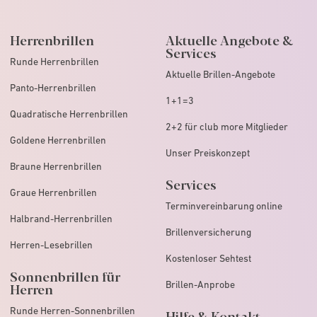
Herrenbrillen
Aktuelle Angebote &
Services
Runde Herrenbrillen
Aktuelle Brillen-Angebote
Panto-Herrenbrillen
1+1=3
Quadratische Herrenbrillen
2+2 für club more Mitglieder
Goldene Herrenbrillen
Unser Preiskonzept
Braune Herrenbrillen
Services
Graue Herrenbrillen
Terminvereinbarung online
Halbrand-Herrenbrillen
Brillenversicherung
Herren-Lesebrillen
Kostenloser Sehtest
Sonnenbrillen für
Brillen-Anprobe
Herren
Runde Herren-Sonnenbrillen
Hilfe & Kontakt