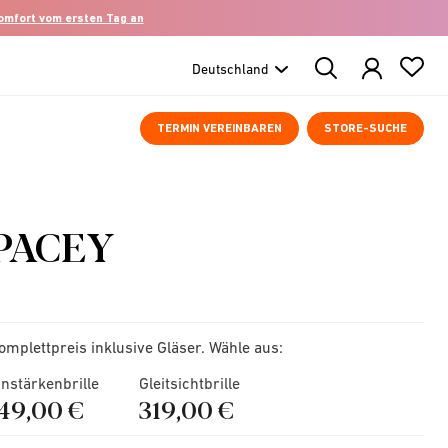
komfort vom ersten Tag an
Search
Products
TERMIN VEREINBAREN
STORE-SUCHE
PACEY
omplettpreis inklusive Gläser. Wähle aus:
instärkenbrille
Gleitsichtbrille
149,00 €
319,00 €