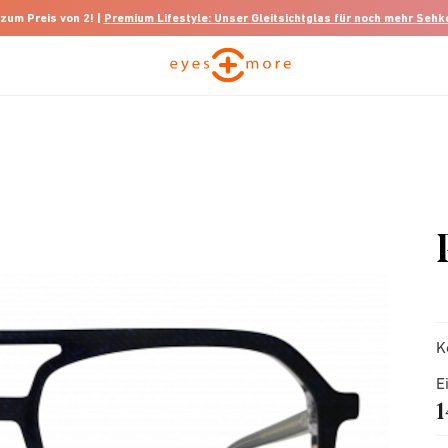
 zum Preis von 2! |
Premium Lifestyle: Unser Gleitsichtglas für noch mehr Seh
K
E