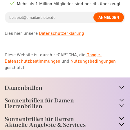
icon
Mehr als 1 Million Mitglieder sind bereits überzeugt
Check
icon
Email
ANMELDEN
address
Lies hier unsere
Datenschutzerklärung
Diese Website ist durch reCAPTCHA, die
Google-
Datenschutzbestimmungen
und
Nutzungsbedingungen
geschützt.
Damenbrillen
n
A
r
r
o
w
i
c
o
Sonnenbrillen für Damen
n
A
r
r
o
w
i
c
o
Herrenbrillen
Sonnenbrillen für Herren
Aktuelle Angebote & Services