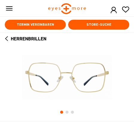
Skip
to
main
content
TERMIN VEREINBAREN
STORE-SUCHE
HERRENBRILLEN
ARROW
BACK