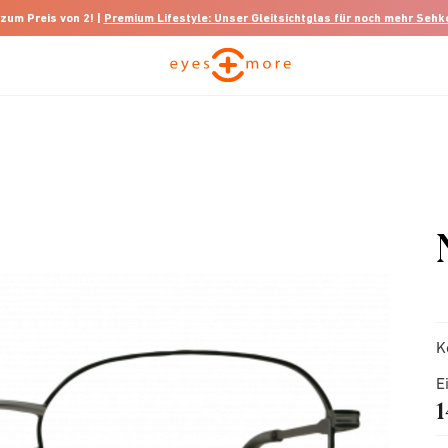
 zum Preis von 2! |
Premium Lifestyle: Unser Gleitsichtglas für noch mehr Seh
K
E