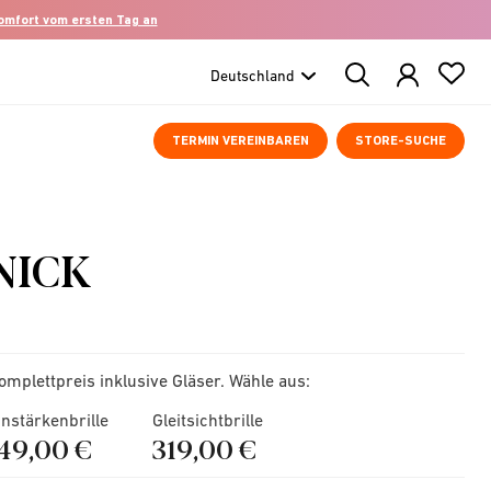
komfort vom ersten Tag an
Search
Products
TERMIN VEREINBAREN
STORE-SUCHE
NICK
omplettpreis inklusive Gläser. Wähle aus:
instärkenbrille
Gleitsichtbrille
149,00 €
319,00 €