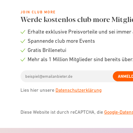
JOIN CLUB MORE
Werde kostenlos club more Mitgli
Erhalte exklusive Preisvorteile und sei immer 
Check
Spannende club more Events
icon
Check
Gratis Brillenetui
icon
Check
Mehr als 1 Million Mitglieder sind bereits übe
icon
Check
Email
icon
ANMEL
address
Lies hier unsere
Datenschutzerklärung
Diese Website ist durch reCAPTCHA, die
Google-Date