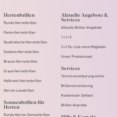
Herrenbrillen
Aktuelle Angebote &
Services
Runde Herrenbrillen
Aktuelle Brillen-Angebote
Panto-Herrenbrillen
1+1=3
Quadratische Herrenbrillen
2+2 für club more Mitglieder
Goldene Herrenbrillen
Unser Preiskonzept
Braune Herrenbrillen
Services
Graue Herrenbrillen
Terminvereinbarung online
Halbrand-Herrenbrillen
Brillenversicherung
Herren-Lesebrillen
Kostenloser Sehtest
Sonnenbrillen für
Brillen-Anprobe
Herren
Runde Herren-Sonnenbrillen
Hilfe & Kontakt