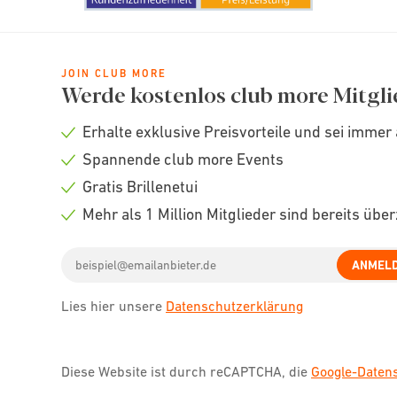
JOIN CLUB MORE
Werde kostenlos club more Mitgli
Erhalte exklusive Preisvorteile und sei immer 
Check
Spannende club more Events
icon
Check
Gratis Brillenetui
icon
Check
Mehr als 1 Million Mitglieder sind bereits übe
icon
Check
Email
icon
ANMEL
address
Lies hier unsere
Datenschutzerklärung
Diese Website ist durch reCAPTCHA, die
Google-Date