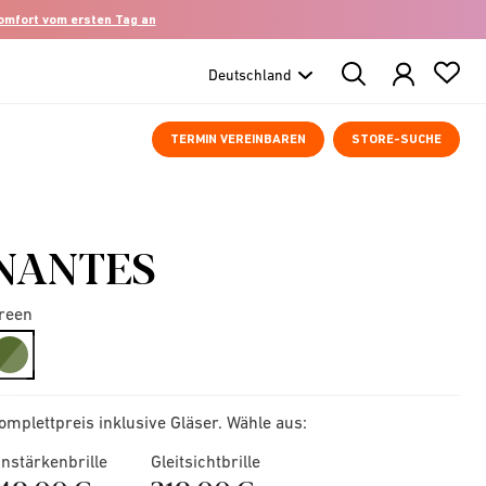
komfort vom ersten Tag an
Search
Products
TERMIN VEREINBAREN
STORE-SUCHE
NANTES
reen
selected
omplettpreis inklusive Gläser. Wähle aus:
instärkenbrille
Gleitsichtbrille