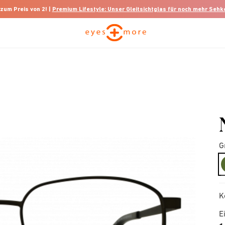
 zum Preis von 2! |
Premium Lifestyle: Unser Gleitsichtglas für noch mehr Seh
G
K
E