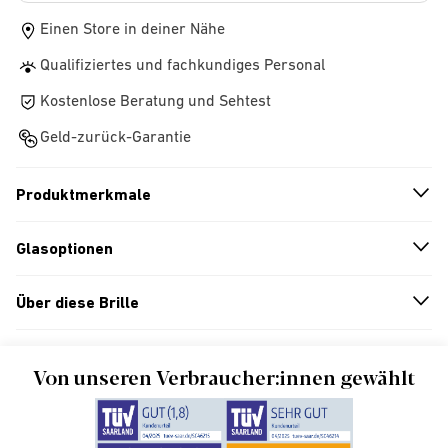
Einen Store in deiner Nähe
Qualifiziertes und fachkundiges Personal
Kostenlose Beratung und Sehtest
Geld-zurück-Garantie
Produktmerkmale
n
A
r
r
o
w
i
c
o
Glasoptionen
n
A
r
r
o
w
i
c
o
Über diese Brille
n
A
r
r
o
w
i
c
o
Von unseren Verbraucher:innen gewählt