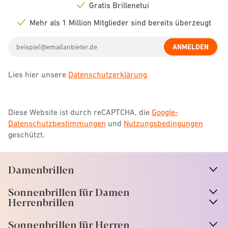
icon
Gratis Brillenetui
Check
icon
Mehr als 1 Million Mitglieder sind bereits überzeugt
Check
icon
Email
ANMELDEN
address
Lies hier unsere
Datenschutzerklärung
Diese Website ist durch reCAPTCHA, die
Google-
Datenschutzbestimmungen
und
Nutzungsbedingungen
geschützt.
Damenbrillen
n
A
r
r
o
w
i
c
o
Sonnenbrillen für Damen
n
A
r
r
o
w
i
c
o
Herrenbrillen
Sonnenbrillen für Herren