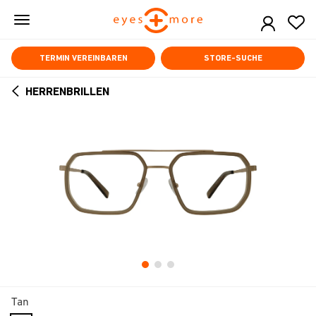
Skip
to
main
content
TERMIN VEREINBAREN
STORE-SUCHE
HERRENBRILLEN
ARROW
BACK
Tan