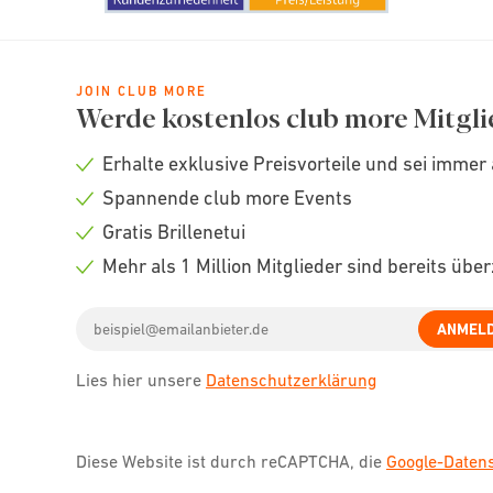
JOIN CLUB MORE
Werde kostenlos club more Mitgli
Erhalte exklusive Preisvorteile und sei immer 
Check
Spannende club more Events
icon
Check
Gratis Brillenetui
icon
Check
Mehr als 1 Million Mitglieder sind bereits übe
icon
Check
Email
icon
ANMEL
address
Lies hier unsere
Datenschutzerklärung
Diese Website ist durch reCAPTCHA, die
Google-Date