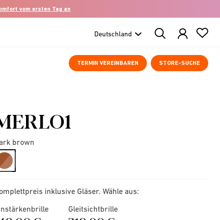
komfort vom ersten Tag an
Search
Products
TERMIN VEREINBAREN
STORE-SUCHE
MERLO1
ark brown
selected
omplettpreis inklusive Gläser. Wähle aus:
instärkenbrille
Gleitsichtbrille