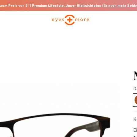
 zum Preis von 2! |
Premium Lifestyle: Unser Gleitsichtglas für noch mehr Seh
D
K
E