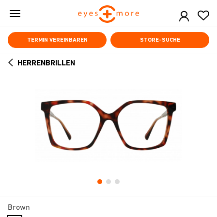
Skip
to
main
content
TERMIN VEREINBAREN
STORE-SUCHE
HERRENBRILLEN
ARROW
BACK
Brown