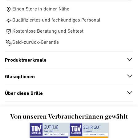
Einen Store in deiner Nähe
Qualifiziertes und fachkundiges Personal
Kostenlose Beratung und Sehtest
Geld-zurück-Garantie
Produktmerkmale
n
A
r
r
o
w
i
c
o
Glasoptionen
n
A
r
r
o
w
i
c
o
Über diese Brille
n
A
r
r
o
w
i
c
o
Von unseren Verbraucher:innen gewählt