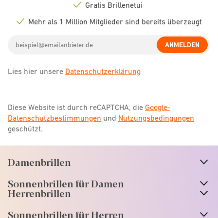
icon
Gratis Brillenetui
Check
icon
Mehr als 1 Million Mitglieder sind bereits überzeugt
Check
icon
Email
ANMELDEN
address
Lies hier unsere
Datenschutzerklärung
Diese Website ist durch reCAPTCHA, die
Google-
Datenschutzbestimmungen
und
Nutzungsbedingungen
geschützt.
Damenbrillen
n
A
r
r
o
w
i
c
o
Sonnenbrillen für Damen
n
A
r
r
o
w
i
c
o
Herrenbrillen
Sonnenbrillen für Herren