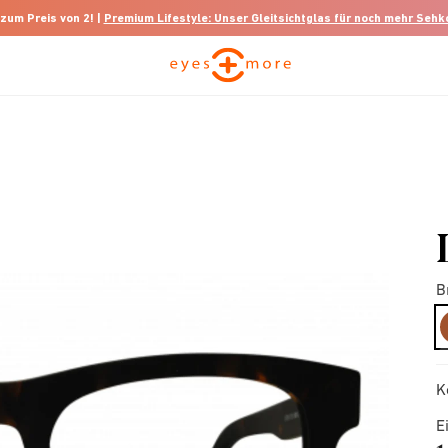
 zum Preis von 2! |
Premium Lifestyle: Unser Gleitsichtglas für noch mehr Seh
B
K
E