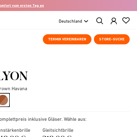
komfort vom ersten Tag an
Search
Products
TERMIN VEREINBAREN
STORE-SUCHE
LYON
rown Havana
selected
omplettpreis inklusive Gläser. Wähle aus:
instärkenbrille
Gleitsichtbrille