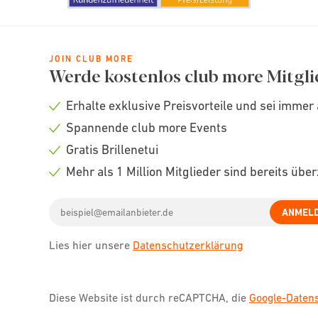
JOIN CLUB MORE
Werde kostenlos club more Mitgli
Erhalte exklusive Preisvorteile und sei immer 
Check
Spannende club more Events
icon
Check
Gratis Brillenetui
icon
Check
Mehr als 1 Million Mitglieder sind bereits übe
icon
Check
Email
icon
ANMEL
address
Lies hier unsere
Datenschutzerklärung
Diese Website ist durch reCAPTCHA, die
Google-Date