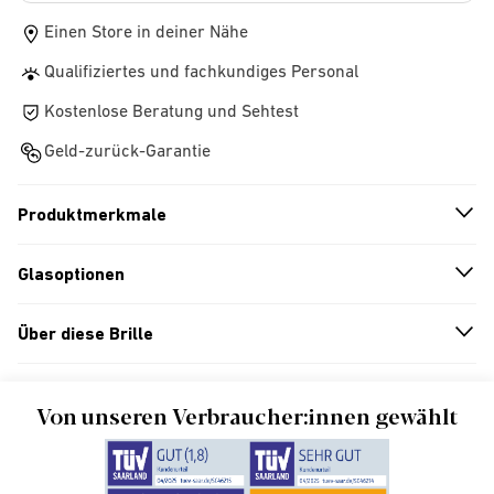
Einen Store in deiner Nähe
Qualifiziertes und fachkundiges Personal
Kostenlose Beratung und Sehtest
Geld-zurück-Garantie
Produktmerkmale
n
A
r
r
o
w
i
c
o
Glasoptionen
n
A
r
r
o
w
i
c
o
Über diese Brille
n
A
r
r
o
w
i
c
o
Von unseren Verbraucher:innen gewählt