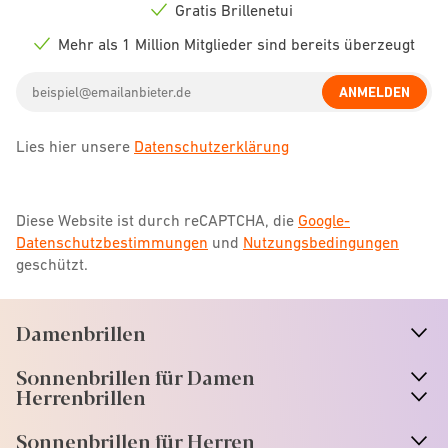
icon
Gratis Brillenetui
Check
icon
Mehr als 1 Million Mitglieder sind bereits überzeugt
Check
icon
Email
ANMELDEN
address
Lies hier unsere
Datenschutzerklärung
Diese Website ist durch reCAPTCHA, die
Google-
Datenschutzbestimmungen
und
Nutzungsbedingungen
geschützt.
Damenbrillen
n
A
r
r
o
w
i
c
o
Sonnenbrillen für Damen
n
A
r
r
o
w
i
c
o
Herrenbrillen
Sonnenbrillen für Herren