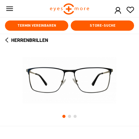
Skip
to
main
content
TERMIN VEREINBAREN
STORE-SUCHE
HERRENBRILLEN
ARROW
BACK