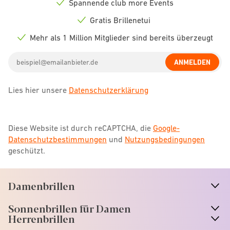
Spannende club more Events
Check
icon
Gratis Brillenetui
Check
icon
Mehr als 1 Million Mitglieder sind bereits überzeugt
Check
icon
Email
ANMELDEN
address
Lies hier unsere
Datenschutzerklärung
Diese Website ist durch reCAPTCHA, die
Google-
Datenschutzbestimmungen
und
Nutzungsbedingungen
geschützt.
Damenbrillen
n
A
r
r
o
w
i
c
o
Sonnenbrillen für Damen
n
A
r
r
o
w
i
c
o
Herrenbrillen