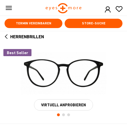
Skip
to
main
content
TERMIN VEREINBAREN
STORE-SUCHE
HERRENBRILLEN
ARROW
BACK
Best Seller
VIRTUELL ANPROBIEREN