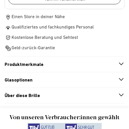
Einen Store in deiner Nähe
Qualifiziertes und fachkundiges Personal
Kostenlose Beratung und Sehtest
Geld-zurück-Garantie
Produktmerkmale
n
A
r
r
o
w
i
c
o
Glasoptionen
n
A
r
r
o
w
i
c
o
Über diese Brille
n
A
r
r
o
w
i
c
o
Von unseren Verbraucher:innen gewählt