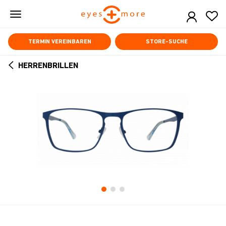
Skip
to
main
content
TERMIN VEREINBAREN
STORE-SUCHE
HERRENBRILLEN
ARROW
BACK