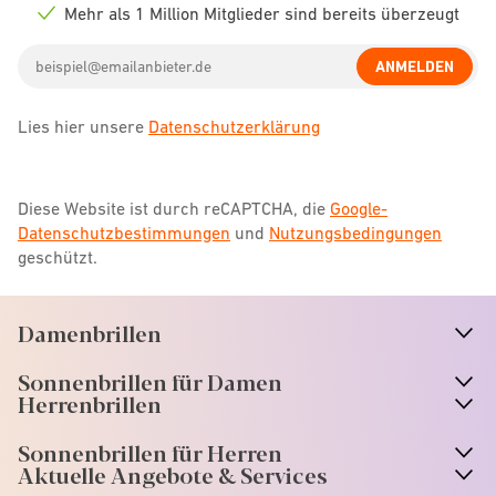
icon
Mehr als 1 Million Mitglieder sind bereits überzeugt
Check
icon
Email
ANMELDEN
address
Lies hier unsere
Datenschutzerklärung
Diese Website ist durch reCAPTCHA, die
Google-
Datenschutzbestimmungen
und
Nutzungsbedingungen
geschützt.
Damenbrillen
n
A
r
r
o
w
i
c
o
Sonnenbrillen für Damen
n
A
r
r
o
w
i
c
o
Herrenbrillen
Sonnenbrillen für Herren
Aktuelle Angebote & Services