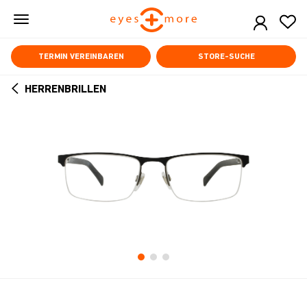
Skip
to
main
content
TERMIN VEREINBAREN
STORE-SUCHE
HERRENBRILLEN
ARROW
BACK