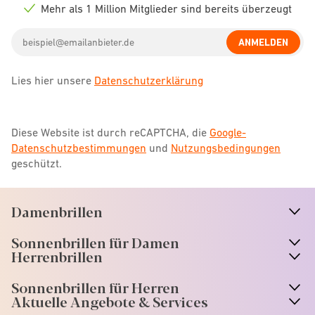
icon
Mehr als 1 Million Mitglieder sind bereits überzeugt
Check
icon
Email
ANMELDEN
address
Lies hier unsere
Datenschutzerklärung
Diese Website ist durch reCAPTCHA, die
Google-
Datenschutzbestimmungen
und
Nutzungsbedingungen
geschützt.
Damenbrillen
n
A
r
r
o
w
i
c
o
Sonnenbrillen für Damen
n
A
r
r
o
w
i
c
o
Herrenbrillen
Sonnenbrillen für Herren
Aktuelle Angebote & Services