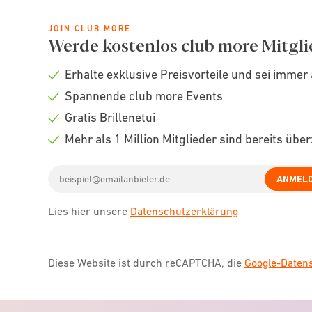
JOIN CLUB MORE
Werde kostenlos club more Mitgli
Erhalte exklusive Preisvorteile und sei immer 
Check
Spannende club more Events
icon
Check
Gratis Brillenetui
icon
Check
Mehr als 1 Million Mitglieder sind bereits übe
icon
Check
Email
icon
ANMEL
address
Lies hier unsere
Datenschutzerklärung
Diese Website ist durch reCAPTCHA, die
Google-Date