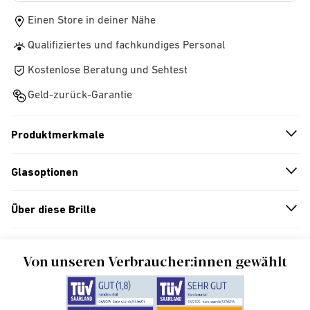
Einen Store in deiner Nähe
Qualifiziertes und fachkundiges Personal
Kostenlose Beratung und Sehtest
Geld-zurück-Garantie
Produktmerkmale
n
A
r
r
o
w
i
c
o
Glasoptionen
n
A
r
r
o
w
i
c
o
Über diese Brille
n
A
r
r
o
w
i
c
o
Von unseren Verbraucher:innen gewählt