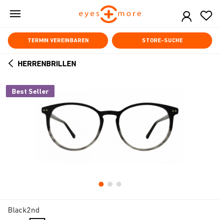
Skip
to
main
content
TERMIN VEREINBAREN
STORE-SUCHE
HERRENBRILLEN
ARROW
BACK
Best Seller
Black2nd