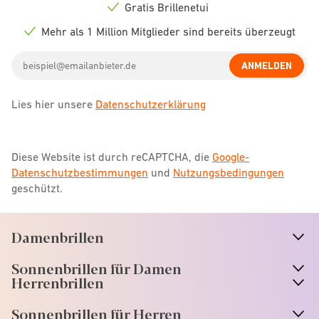
icon
Gratis Brillenetui
Check
icon
Mehr als 1 Million Mitglieder sind bereits überzeugt
Check
icon
Email
ANMELDEN
address
Lies hier unsere
Datenschutzerklärung
Diese Website ist durch reCAPTCHA, die
Google-
Datenschutzbestimmungen
und
Nutzungsbedingungen
geschützt.
Damenbrillen
n
A
r
r
o
w
i
c
o
Sonnenbrillen für Damen
n
A
r
r
o
w
i
c
o
Herrenbrillen
Sonnenbrillen für Herren