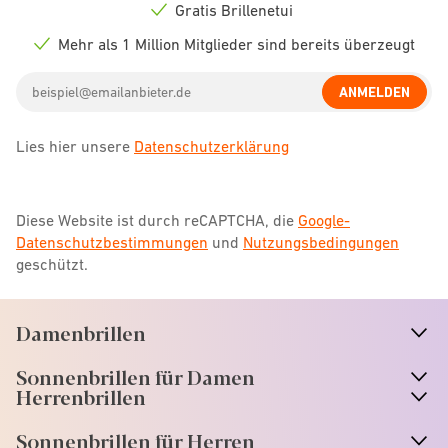
icon
Gratis Brillenetui
Check
icon
Mehr als 1 Million Mitglieder sind bereits überzeugt
Check
icon
Email
ANMELDEN
address
Lies hier unsere
Datenschutzerklärung
Diese Website ist durch reCAPTCHA, die
Google-
Datenschutzbestimmungen
und
Nutzungsbedingungen
geschützt.
Damenbrillen
n
A
r
r
o
w
i
c
o
Sonnenbrillen für Damen
n
A
r
r
o
w
i
c
o
Herrenbrillen
Sonnenbrillen für Herren