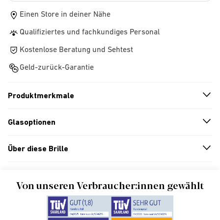
Einen Store in deiner Nähe
Qualifiziertes und fachkundiges Personal
Kostenlose Beratung und Sehtest
Geld-zurück-Garantie
Produktmerkmale
n
A
r
r
o
w
i
c
o
Glasoptionen
n
A
r
r
o
w
i
c
o
Über diese Brille
n
A
r
r
o
w
i
c
o
Von unseren Verbraucher:innen gewählt