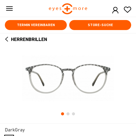
Skip
to
main
content
TERMIN VEREINBAREN
STORE-SUCHE
HERRENBRILLEN
ARROW
BACK
DarkGray