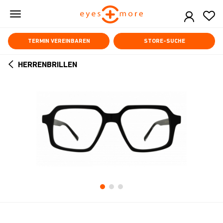
Skip
to
main
content
TERMIN VEREINBAREN
STORE-SUCHE
HERRENBRILLEN
ARROW
BACK