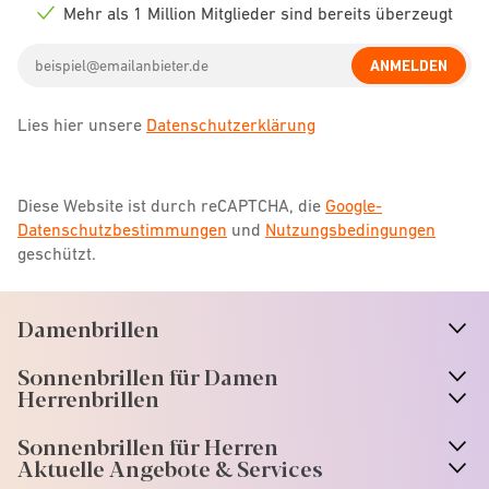
icon
Mehr als 1 Million Mitglieder sind bereits überzeugt
Check
icon
Email
ANMELDEN
address
Lies hier unsere
Datenschutzerklärung
Diese Website ist durch reCAPTCHA, die
Google-
Datenschutzbestimmungen
und
Nutzungsbedingungen
geschützt.
Damenbrillen
n
A
r
r
o
w
i
c
o
Sonnenbrillen für Damen
n
A
r
r
o
w
i
c
o
Herrenbrillen
Sonnenbrillen für Herren
Aktuelle Angebote & Services