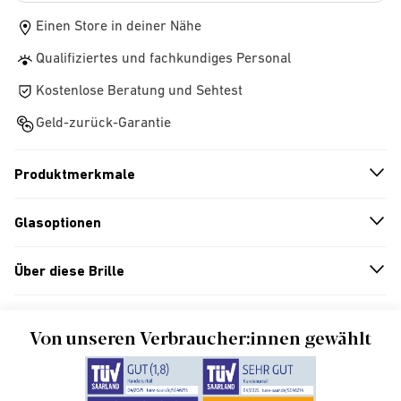
Einen Store in deiner Nähe
Qualifiziertes und fachkundiges Personal
Kostenlose Beratung und Sehtest
Geld-zurück-Garantie
Produktmerkmale
n
A
r
r
o
w
i
c
o
Glasoptionen
n
A
r
r
o
w
i
c
o
Über diese Brille
n
A
r
r
o
w
i
c
o
Von unseren Verbraucher:innen gewählt