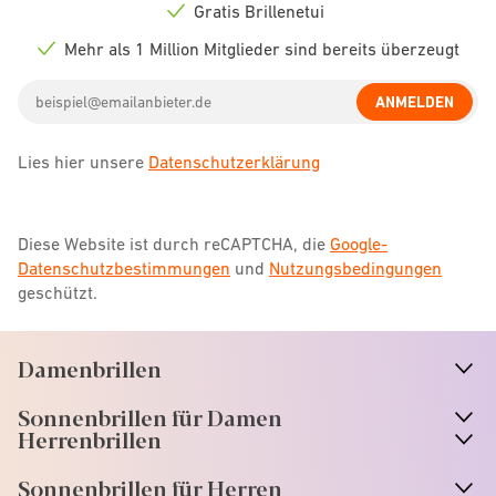
icon
Gratis Brillenetui
Check
icon
Mehr als 1 Million Mitglieder sind bereits überzeugt
Check
icon
Email
ANMELDEN
address
Lies hier unsere
Datenschutzerklärung
Diese Website ist durch reCAPTCHA, die
Google-
Datenschutzbestimmungen
und
Nutzungsbedingungen
geschützt.
Damenbrillen
n
A
r
r
o
w
i
c
o
Sonnenbrillen für Damen
n
A
r
r
o
w
i
c
o
Herrenbrillen
Sonnenbrillen für Herren