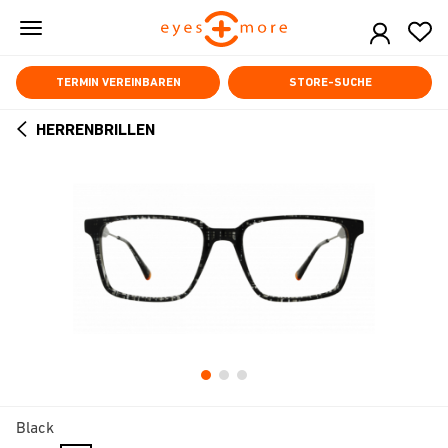
Skip
to
main
content
TERMIN VEREINBAREN
STORE-SUCHE
HERRENBRILLEN
ARROW
BACK
Black