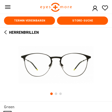
Skip
to
main
content
TERMIN VEREINBAREN
STORE-SUCHE
HERRENBRILLEN
ARROW
BACK
Green