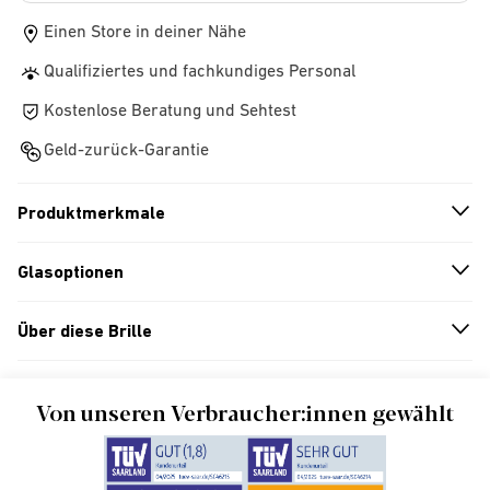
Einen Store in deiner Nähe
Qualifiziertes und fachkundiges Personal
Kostenlose Beratung und Sehtest
Geld-zurück-Garantie
Produktmerkmale
n
A
r
r
o
w
i
c
o
Glasoptionen
n
A
r
r
o
w
i
c
o
Über diese Brille
n
A
r
r
o
w
i
c
o
Von unseren Verbraucher:innen gewählt