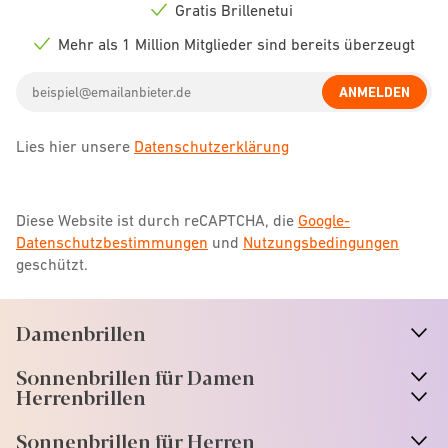
icon
Gratis Brillenetui
Check
icon
Mehr als 1 Million Mitglieder sind bereits überzeugt
Check
icon
Email
ANMELDEN
address
Lies hier unsere
Datenschutzerklärung
Diese Website ist durch reCAPTCHA, die
Google-
Datenschutzbestimmungen
und
Nutzungsbedingungen
geschützt.
Damenbrillen
n
A
r
r
o
w
i
c
o
Sonnenbrillen für Damen
n
A
r
r
o
w
i
c
o
Herrenbrillen
Sonnenbrillen für Herren