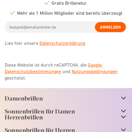
icon
Gratis Brillenetui
Check
icon
Mehr als 1 Million Mitglieder sind bereits überzeugt
Check
icon
Email
ANMELDEN
address
Lies hier unsere
Datenschutzerklärung
Diese Website ist durch reCAPTCHA, die
Google-
Datenschutzbestimmungen
und
Nutzungsbedingungen
geschützt.
Damenbrillen
n
A
r
r
o
w
i
c
o
Sonnenbrillen für Damen
n
A
r
r
o
w
i
c
o
Herrenbrillen
Sonnenbrillen für Herren