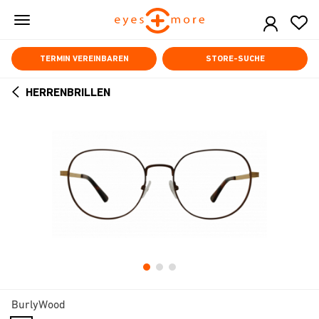
Skip
to
main
content
TERMIN VEREINBAREN
STORE-SUCHE
HERRENBRILLEN
ARROW
BACK
BurlyWood