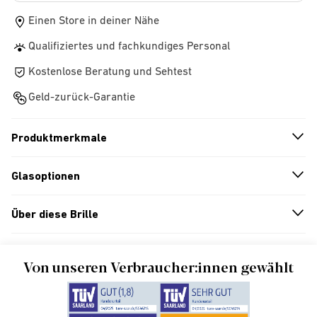
Einen Store in deiner Nähe
Qualifiziertes und fachkundiges Personal
Kostenlose Beratung und Sehtest
Geld-zurück-Garantie
Produktmerkmale
n
A
r
r
o
w
i
c
o
Glasoptionen
n
A
r
r
o
w
i
c
o
Über diese Brille
n
A
r
r
o
w
i
c
o
Von unseren Verbraucher:innen gewählt