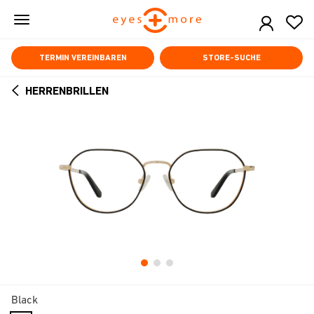
Skip
to
main
content
TERMIN VEREINBAREN
STORE-SUCHE
HERRENBRILLEN
ARROW
BACK
Black