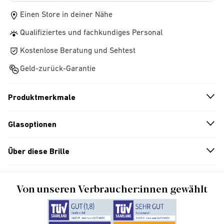
Einen Store in deiner Nähe
Qualifiziertes und fachkundiges Personal
Kostenlose Beratung und Sehtest
Geld-zurück-Garantie
Produktmerkmale
n
A
r
r
o
w
i
c
o
Glasoptionen
n
A
r
r
o
w
i
c
o
Über diese Brille
n
A
r
r
o
w
i
c
o
Von unseren Verbraucher:innen gewählt