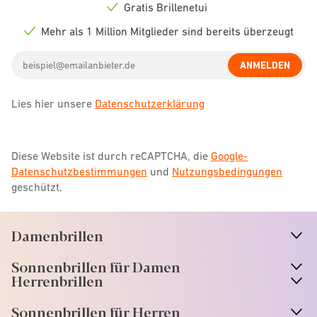
icon
Gratis Brillenetui
Check
icon
Mehr als 1 Million Mitglieder sind bereits überzeugt
Check
icon
Email
ANMELDEN
address
Lies hier unsere
Datenschutzerklärung
Diese Website ist durch reCAPTCHA, die
Google-
Datenschutzbestimmungen
und
Nutzungsbedingungen
geschützt.
Damenbrillen
n
A
r
r
o
w
i
c
o
Sonnenbrillen für Damen
n
A
r
r
o
w
i
c
o
Herrenbrillen
Sonnenbrillen für Herren