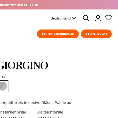
komfort vom ersten Tag an
Search
Products
TERMIN VEREINBAREN
STORE-SUCHE
GIORGINO
ray
selected
omplettpreis inklusive Gläser. Wähle aus:
instärkenbrille
Gleitsichtbrille