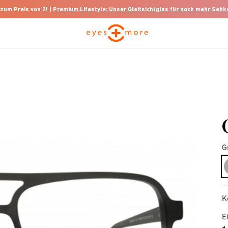
 zum Preis von 2! |
Premium Lifestyle: Unser Gleitsichtglas für noch mehr Seh
G
K
E