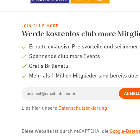
JOIN CLUB MORE
Werde kostenlos club more Mitgli
Erhalte exklusive Preisvorteile und sei immer 
Check
Spannende club more Events
icon
Check
Gratis Brillenetui
icon
Check
Mehr als 1 Million Mitglieder sind bereits übe
icon
Check
Email
icon
ANMEL
address
Lies hier unsere
Datenschutzerklärung
Diese Website ist durch reCAPTCHA, die
Google-Date