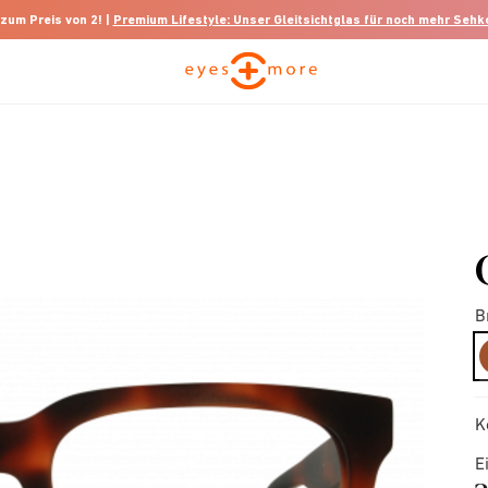
 zum Preis von 2! |
Premium Lifestyle: Unser Gleitsichtglas für noch mehr Seh
B
K
E