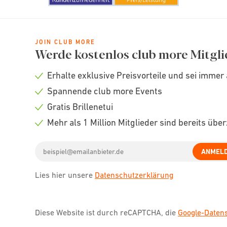
JOIN CLUB MORE
Werde kostenlos club more Mitgli
Erhalte exklusive Preisvorteile und sei immer 
Check
Spannende club more Events
icon
Check
Gratis Brillenetui
icon
Check
Mehr als 1 Million Mitglieder sind bereits übe
icon
Check
Email
icon
ANMEL
address
Lies hier unsere
Datenschutzerklärung
Diese Website ist durch reCAPTCHA, die
Google-Date