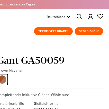
komfort vom ersten Tag an
Search
Products
TERMIN VEREINBAREN
STORE-SUCHE
Gant GA50059
rown Havana
selected
omplettpreis inklusive Gläser. Wähle aus:
instärkenbrille
Gleitsichtbrille