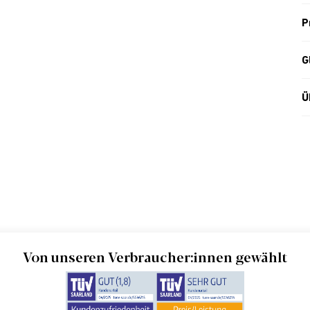
P
G
Ü
Von unseren Verbraucher:innen gewählt