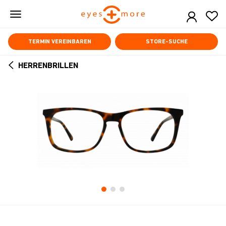
Skip
to
main
content
TERMIN VEREINBAREN
STORE-SUCHE
HERRENBRILLEN
ARROW
BACK