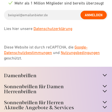
icon
Mehr als 1 Million Mitglieder sind bereits überzeugt
Check
icon
Email
ANMELDEN
address
Lies hier unsere
Datenschutzerklärung
Diese Website ist durch reCAPTCHA, die
Google-
Datenschutzbestimmungen
und
Nutzungsbedingungen
geschützt.
Damenbrillen
n
A
r
r
o
w
i
c
o
Sonnenbrillen für Damen
n
A
r
r
o
w
i
c
o
Herrenbrillen
Sonnenbrillen für Herren
Aktuelle Angebote & Services