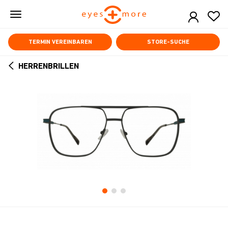
Skip
to
main
content
TERMIN VEREINBAREN
STORE-SUCHE
HERRENBRILLEN
ARROW
BACK