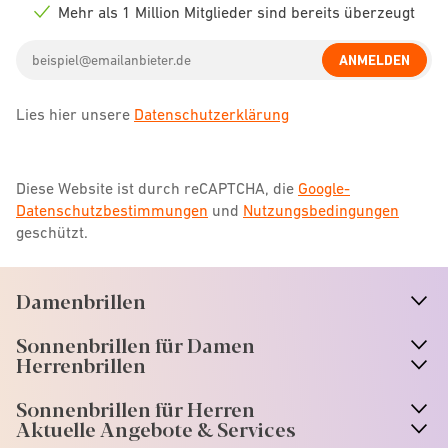
icon
Mehr als 1 Million Mitglieder sind bereits überzeugt
Check
icon
Email
ANMELDEN
address
Lies hier unsere
Datenschutzerklärung
Diese Website ist durch reCAPTCHA, die
Google-
Datenschutzbestimmungen
und
Nutzungsbedingungen
geschützt.
Damenbrillen
n
A
r
r
o
w
i
c
o
Sonnenbrillen für Damen
n
A
r
r
o
w
i
c
o
Herrenbrillen
Sonnenbrillen für Herren
Aktuelle Angebote & Services