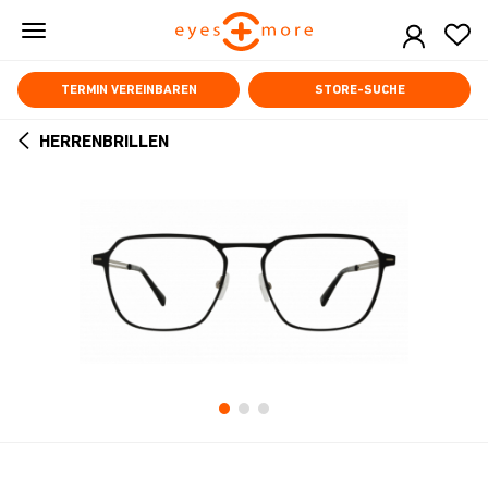
Skip
to
main
content
TERMIN VEREINBAREN
STORE-SUCHE
HERRENBRILLEN
ARROW
BACK