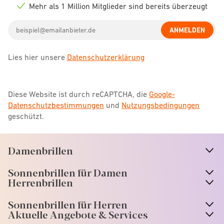
icon
Mehr als 1 Million Mitglieder sind bereits überzeugt
Check
icon
Email
ANMELDEN
address
Lies hier unsere
Datenschutzerklärung
Diese Website ist durch reCAPTCHA, die
Google-
Datenschutzbestimmungen
und
Nutzungsbedingungen
geschützt.
Damenbrillen
n
A
r
r
o
w
i
c
o
Sonnenbrillen für Damen
n
A
r
r
o
w
i
c
o
Herrenbrillen
Sonnenbrillen für Herren
Aktuelle Angebote & Services