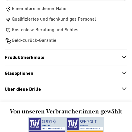
Einen Store in deiner Nähe
Qualifiziertes und fachkundiges Personal
Kostenlose Beratung und Sehtest
Geld-zurück-Garantie
Produktmerkmale
n
A
r
r
o
w
i
c
o
Glasoptionen
n
A
r
r
o
w
i
c
o
Über diese Brille
n
A
r
r
o
w
i
c
o
Von unseren Verbraucher:innen gewählt