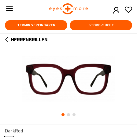
Skip
to
main
content
TERMIN VEREINBAREN
STORE-SUCHE
HERRENBRILLEN
ARROW
BACK
DarkRed