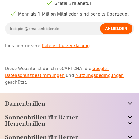
icon
Gratis Brillenetui
Check
icon
Mehr als 1 Million Mitglieder sind bereits überzeugt
Check
icon
Email
ANMELDEN
address
Lies hier unsere
Datenschutzerklärung
Diese Website ist durch reCAPTCHA, die
Google-
Datenschutzbestimmungen
und
Nutzungsbedingungen
geschützt.
Damenbrillen
n
A
r
r
o
w
i
c
o
Sonnenbrillen für Damen
n
A
r
r
o
w
i
c
o
Herrenbrillen
Sonnenbrillen für Herren