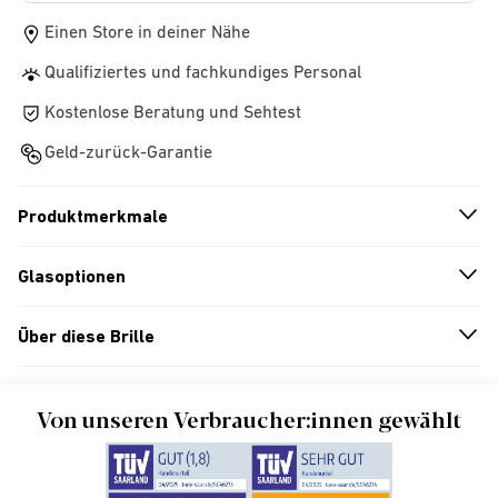
Einen Store in deiner Nähe
Qualifiziertes und fachkundiges Personal
Kostenlose Beratung und Sehtest
Geld-zurück-Garantie
Produktmerkmale
n
A
r
r
o
w
i
c
o
Glasoptionen
n
A
r
r
o
w
i
c
o
Über diese Brille
n
A
r
r
o
w
i
c
o
Von unseren Verbraucher:innen gewählt