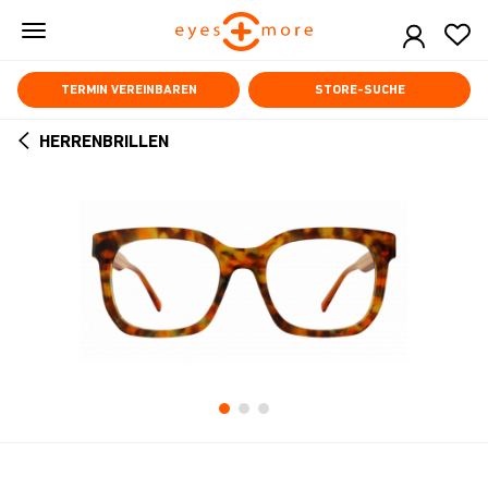
Skip
to
main
content
TERMIN VEREINBAREN
STORE-SUCHE
HERRENBRILLEN
ARROW
BACK