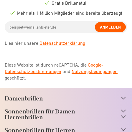
icon
Gratis Brillenetui
Check
icon
Mehr als 1 Million Mitglieder sind bereits überzeugt
Check
icon
Email
ANMELDEN
address
Lies hier unsere
Datenschutzerklärung
Diese Website ist durch reCAPTCHA, die
Google-
Datenschutzbestimmungen
und
Nutzungsbedingungen
geschützt.
Damenbrillen
n
A
r
r
o
w
i
c
o
Sonnenbrillen für Damen
n
A
r
r
o
w
i
c
o
Herrenbrillen
Sonnenbrillen für Herren