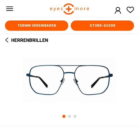
Skip
to
main
content
TERMIN VEREINBAREN
STORE-SUCHE
HERRENBRILLEN
ARROW
BACK