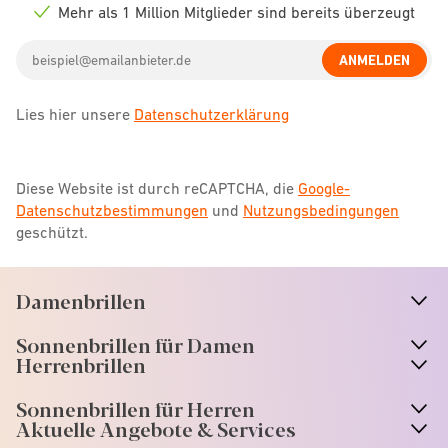
icon
Mehr als 1 Million Mitglieder sind bereits überzeugt
Check
icon
Email
ANMELDEN
address
Lies hier unsere
Datenschutzerklärung
Diese Website ist durch reCAPTCHA, die
Google-
Datenschutzbestimmungen
und
Nutzungsbedingungen
geschützt.
Damenbrillen
n
A
r
r
o
w
i
c
o
Sonnenbrillen für Damen
n
A
r
r
o
w
i
c
o
Herrenbrillen
Sonnenbrillen für Herren
Aktuelle Angebote & Services