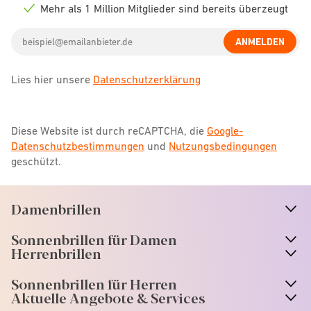
icon
Mehr als 1 Million Mitglieder sind bereits überzeugt
Check
icon
Email
ANMELDEN
address
Lies hier unsere
Datenschutzerklärung
Diese Website ist durch reCAPTCHA, die
Google-
Datenschutzbestimmungen
und
Nutzungsbedingungen
geschützt.
Damenbrillen
n
A
r
r
o
w
i
c
o
Sonnenbrillen für Damen
n
A
r
r
o
w
i
c
o
Herrenbrillen
Sonnenbrillen für Herren
Aktuelle Angebote & Services