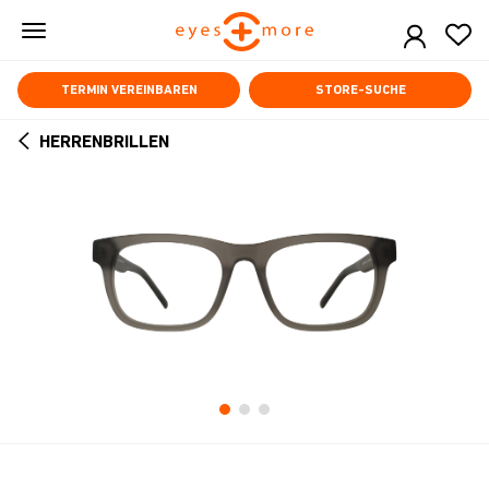
Skip
to
main
content
TERMIN VEREINBAREN
STORE-SUCHE
HERRENBRILLEN
ARROW
BACK